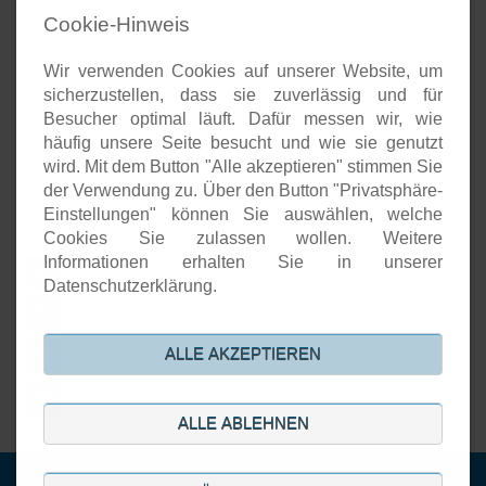
Voice-over-IP
Cookie-Hinweis
Geschäftsprozesse/CRM
Wir verwenden Cookies auf unserer Website, um
Unternehmenspräsenzen
sicherzustellen, dass sie zuverlässig und für
Software-Entwicklung
Besucher optimal läuft. Dafür messen wir, wie
Onlineshops
häufig unsere Seite besucht und wie sie genutzt
Open-Source-Support
wird. Mit dem Button "Alle akzeptieren" stimmen Sie
der Verwendung zu. Über den Button "Privatsphäre-
Einstellungen" können Sie auswählen, welche
Aktuelles
Cookies Sie zulassen wollen. Weitere
Informationen erhalten Sie in unserer
Open Source basierte SIEM-Systeme im Vergleich
24.
JUL
Datenschutzerklärung.
Neuer Artikel von Detken: SIEM versus XDR versus NDR: Welche
17.
Systeme schützen wirklich vor Cyberattacken?
JUL
DiStEL-Projekts bei Bosch in Renningen stand im Scope der
15.
ALLE AKZEPTIEREN
PMD-X-Durchstichprojekte
JUL
KISTE-Projekt wurde erfolgreich abgeschlossen
26.
JUN
ALLE ABLEHNEN