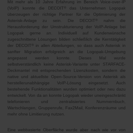
Mit mehr als 10 Jahre Erfahrung im Bereich Voice-over-IP
(VoIP) konnte die DECOIT
das Unternehmen Logopak
®
überzeugen der richtige Partner für die Optimierung der
Asterisk-Anlage zu sein. Die DECOIT
nahm die
®
Herausforderung der Umstrukturierung der VoIP-Anlage bei
Logopak gerne an. Individuell auf Kundenwünsche
zugeschnittene Lösungen bilden schließlich die Kerntätigkeit
der DECOIT
in allen Abteilungen, so dass auch Asterisk in
®
sanfter Migration erfolgreich an die Logopak-Umgebung
angepasst werden konnte. Dieses Mal wurde
selbstverständlich keine Asterisk-Variante unter STARFACE-
Deckmantel mit entsprechenden Lizenzkosten, sondern die
native und aktuellste Open-Source-Version von Asterisk als
herstellerunabhängige VoIP-Lösung eingesetzt. Auch
bestehende Funktionalitäten wurden optimiert oder neu dazu
entwickelt. Von da an konnte Logopak wieder uneingeschränkt
telefonieren und zentralisiertes Nummernbuch,
Wartschlangen, Gruppenrufe, Fax2Mail, Konferenzräume und
mehr ohne Limitierung nutzen.
Eine webbasierte Oberfläche wurde aber nach wie vor von